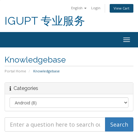
English
Login
View Cart
IGUPT 专业服务
Togg
navig
Knowledgebase
Portal Home
Knowledgebase
Categories