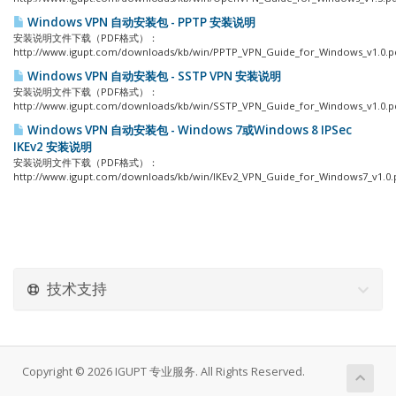
Windows VPN 自动安装包 - PPTP 安装说明
安装说明文件下载（PDF格式）：
http://www.igupt.com/downloads/kb/win/PPTP_VPN_Guide_for_Windows_v1.0.pd
Windows VPN 自动安装包 - SSTP VPN 安装说明
安装说明文件下载（PDF格式）：
http://www.igupt.com/downloads/kb/win/SSTP_VPN_Guide_for_Windows_v1.0.pd
Windows VPN 自动安装包 - Windows 7或Windows 8 IPSec
IKEv2 安装说明
安装说明文件下载（PDF格式）：
http://www.igupt.com/downloads/kb/win/IKEv2_VPN_Guide_for_Windows7_v1.0.p
技术支持
Copyright © 2026 IGUPT 专业服务. All Rights Reserved.