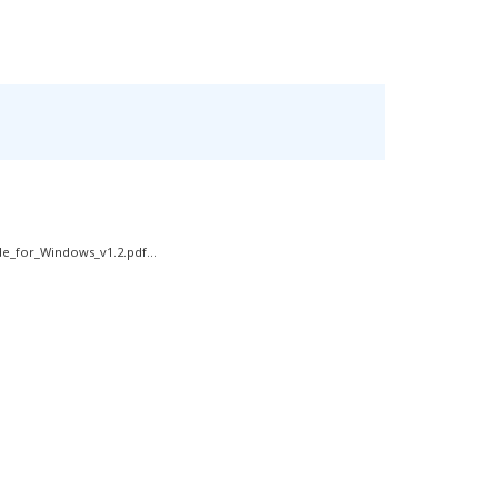
or_Windows_v1.2.pdf...